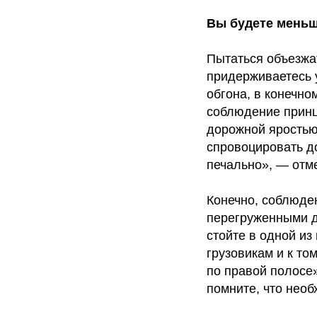
Вы будете меньш
Пытаться объезжа
придерживаетесь 
обгона, в конечно
соблюдение принц
дорожной яростью
спровоцировать до
печально», — отме
Конечно, соблюден
перегруженными д
стойте в одной и
грузовикам и к то
по правой полосе»
помните, что нео