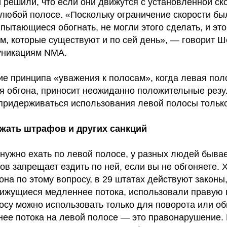
 решили, что если они движутся с установленной ско
 любой полосе. «Поскольку ограничение скорости б
 пытающиеся обогнать, не могли этого сделать, и эт
м, которые существуют и по сей день», — говорит Ш
уникациям NMA.
е принципа «уважения к полосам», когда левая пол
я обгона, приносит неожиданно положительные резу
 придерживаться использования левой полосы только
жать штрафов и других санкций
 нужно ехать по левой полосе, у разных людей бывае
в запрещает ездить по ней, если вы не обгоняете. Х
на по этому вопросу, в 29 штатах действуют законы
ижущиеся медленнее потока, использовали правую п
осу можно использовать только для поворота или о
ее потока на левой полосе — это правонарушение.