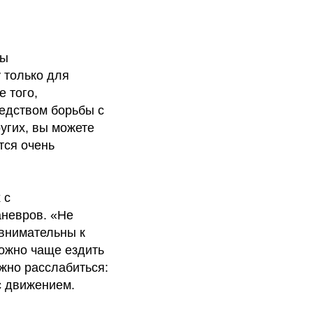
вы
 только для
е того,
едством борьбы с
угих, вы можете
тся очень
 с
аневров. «Не
 внимательны к
можно чаще ездить
ожно расслабиться:
с движением.