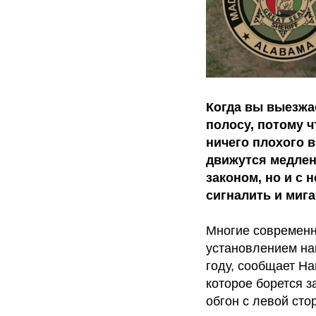
Когда вы выезжа
полосу, потому 
ничего плохого 
движутся медленн
законом, но и с 
сигналить и миг
Многие современн
установлением нац
году, сообщает Н
которое борется з
обгон с левой ст