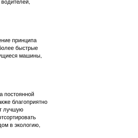
 водителей,
дение принципа
 более быстрые
жущиеся машины,
а постоянной
акже благоприятно
т лучшую
отсортировать
дом в экологию,