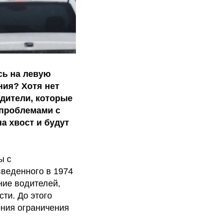
сь на левую
ния? Хотя нет
одители, которые
 проблемами с
а хвост и будут
ы с
введенного в 1974
ние водителей,
ти. До этого
ения ограничения