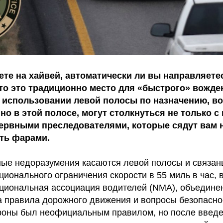
ете на хайвей, автоматически ли вы направляете
что это традиционно место для «быстрого» вожде
в использовании левой полосы по назначению, в
о в этой полосе, могут столкнуться не только с
нервными преследователями, которые сядут вам н
ать фарами.
ые недоразумения касаются левой полосы и связан
ионального ограничения скорости в 55 миль в час, 
ациональная ассоциация водителей (NMA), объедине
а правила дорожного движения и вопросы безопаснос
ороны был неофициальным правилом, но после введ