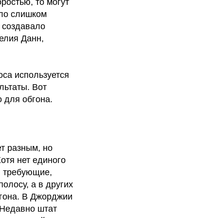
ростью, то могут
ыло слишком
о создавало
елия Данн,
оса используется
льтаты. Вот
 для обгона.
т разным, но
отя нет единого
, требующие,
олосу, а в других
бгона. В Джорджии
 Недавно штат